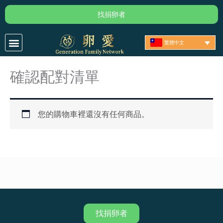
跳
找捐卵者
至
主
繁體中文
要
內
確認配對清單
容
您的購物車裡還沒有任何商品。
找捐卵者