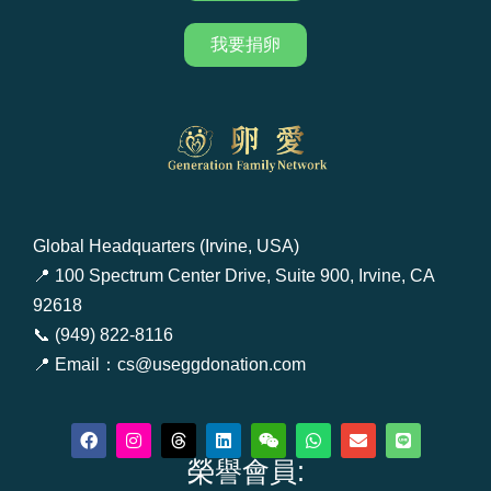
我要捐卵
Global Headquarters (Irvine, USA)
📍 100 Spectrum Center Drive, Suite 900, Irvine, CA
92618
📞 (949) 822-8116
📍 Email：cs@useggdonation.com
F
I
T
L
W
W
E
L
a
n
h
i
e
h
n
i
c
s
r
榮譽會員:
n
i
a
v
n
e
t
e
k
x
t
e
e