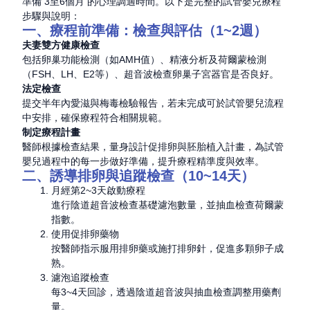
準備 3至6個月 的心理調適時間。以下是完整的試管嬰兒療程
步驟與說明：
一、療程前準備：檢查與評估（1~2週）
夫妻雙方健康檢查
包括卵巢功能檢測（如AMH值）、精液分析及荷爾蒙檢測
（FSH、LH、E2等）、超音波檢查卵巢子宮器官是否良好。
法定檢查
提交半年內愛滋與梅毒檢驗報告，若未完成可於試管嬰兒流程
中安排，確保療程符合相關規範。
制定療程計畫
醫師根據檢查結果，量身設計促排卵與胚胎植入計畫，為試管
嬰兒過程中的每一步做好準備，提升療程精準度與效率。
二、誘導排卵與追蹤檢查（10~14天）
月經第2~3天啟動療程
進行陰道超音波檢查基礎濾泡數量，並抽血檢查荷爾蒙
指數。
使用促排卵藥物
按醫師指示服用排卵藥或施打排卵針，促進多顆卵子成
熟。
濾泡追蹤檢查
每3~4天回診，透過陰道超音波與抽血檢查調整用藥劑
量。