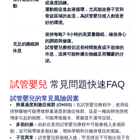
或過度訓練。
動
運動能促進血液循環，尤其能改善子宮和
骨盆區域的血流，為試管嬰兒植入創造更
好的環境。
保持每晚7-9小時的高質量睡眠
，確保身心
的調節與修復。
充足的睡眠與
試管嬰兒療程切忌長時間熬夜或不規律的
休息
作息，這將可能幹擾生物鐘及荷爾蒙的分
泌。
試管嬰兒
常見問題快速FAQ
試管嬰兒的常見風險因素
卵巢過度刺激症候群 (OHSS)：
在試管嬰兒療程中，使用促
排卵藥物可能導致卵巢過度刺激症候群。這是一種由卵泡突然
增多引起的病態，可能導致腹水、胃腸道不適等症狀。
多胎妊娠：
由於在某些試管嬰兒療程中可能會植入多個胚
胎，這可能導致多胎妊娠，增加孕期和分娩併發症的風險。
子宮異常：
試管嬰兒胚胎植入後，罕見情況下可能出現子宮