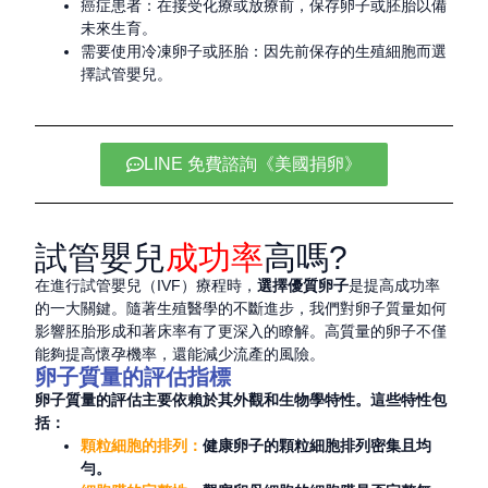
癌症患者
：在接受化療或放療前，保存卵子或胚胎以備
未來生育。
需要使用冷凍卵子或胚胎：因先前保存的生殖細胞而選
擇試管嬰兒。
LINE 免費諮詢《美國捐卵》
試管嬰兒
成功率
高嗎?
在進行試管嬰兒（IVF）療程時，
選擇優質卵子
是提高成功率
的一大關鍵。隨著生殖醫學的不斷進步，我們對卵子質量如何
影響胚胎形成和著床率有了更深入的瞭解。高質量的卵子不僅
能夠提高懷孕機率，還能減少流產的風險。
卵子質量的評估指標
卵子質量的評估主要依賴於其外觀和生物學特性。這些特性包
括：
顆粒細胞的排列：
健康卵子的顆粒細胞排列密集且均
勻。