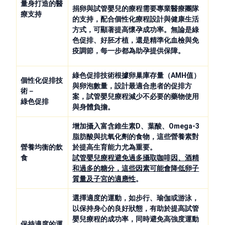
量身打造的醫
捐卵與試管嬰兒的療程需要專業醫療團隊
療支持
的支持，配合個性化療程設計與健康生活
方式，可顯著提高懷孕成功率。無論是綠
色促排、好胚才植，還是精準化血檢與免
疫調節，每一步都為助孕提供保障。
綠色促排技術根據卵巢庫存量（AMH值）
個性化促排技
與卵泡數量，設計最適合患者的促排方
術－
案，試管嬰兒療程減少不必要的藥物使用
綠色促排
與身體負擔。
增加攝入富含維生素D、葉酸、Omega-3
脂肪酸與抗氧化劑的食物，這些營養素對
營養均衡的飲
於提高生育能力尤為重要。
食
試管嬰兒療程避免過多攝取咖啡因、酒精
和過多的糖分，這些因素可能會降低卵子
質量及子宮的適應性
。
選擇適度的運動，如步行、瑜伽或游泳，
以保持身心的良好狀態，有助於提高試管
嬰兒療程的成功率，同時避免高強度運動
保持適度的運