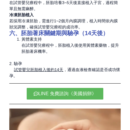
在試管嬰兒療程中，胚胎培養3~5天後直接植入子宮，過程簡
單且無需麻醉。
冷凍胚胎植入
若採用冷凍胚胎，需進行1~2個月內膜調理，植入時間依內膜
狀況調整，確保試管嬰兒療程的成功率。
六、胚胎著床關鍵期與驗孕（14天後）
黃體素支持
在試管嬰兒療程中，胚胎植入後使用黃體素藥物，提升
胚胎著床機率。
2. 驗孕
試管嬰兒胚胎植入後約14天
，通過血液檢查確認是否成功懷
孕。
LINE 免費諮詢《美國捐卵》