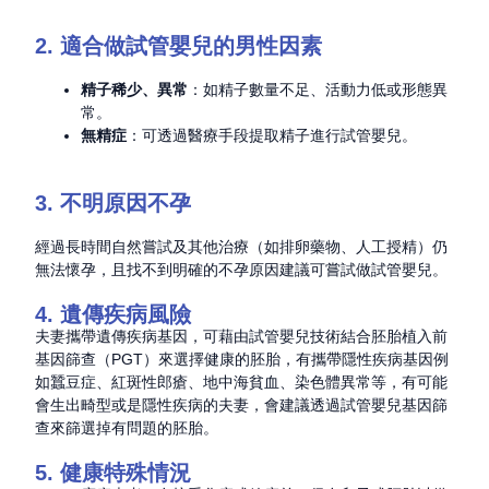
2. 適合做試管嬰兒的男性因素
精子
稀少、
異常
：如精子數量不足、活動力低或形態異
常。
無精症
：可透過醫療手段提取精子進行試管嬰兒。
3. 不明原因不孕
經過長時間自然嘗試及其他治療（如排卵藥物、人工授精）仍
無法懷孕，且找不到明確的不孕原因建議可嘗試做試管嬰兒。
4. 遺傳疾病風險
夫妻攜帶遺傳疾病基因，可藉由試管嬰兒技術結合胚胎植入前
基因篩查（PGT）來選擇健康的胚胎，
有攜帶隱性疾病基因例
如蠶豆症、紅斑性郎瘡、地中海貧血、染色體異常等，有可能
會生出畸型或是隱性疾病的夫妻，會建議透過試管嬰兒基因篩
查來篩選掉有問題的胚胎
。
5. 健康特殊情況