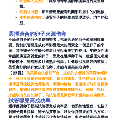
細胞膜的完整性：
觀察卵母細胞的細胞膜是否完整無
損。
細胞核狀態：
正常情況應能看到圓形且居中的細胞核。
胞漿的透明度：
優質卵子的胞漿應呈現透明、均勻的狀
態。
選擇適合的卵子來源
借卵
不論是自身的卵子還是捐卵者，挑選合適的卵子來源同樣重
要。
對於試管嬰兒成功率影響最大的因素之一便是卵子的來
源，其中卵子的年齡和健康狀況起著決定性作用。年輕女性通
常能提供更高質量的卵子，因此在選擇卵子時，建議優先考慮
年齡較小、卵泡數多且成熟比例高，且健康狀況良好的來源，
品質良好的捐卵女孩來借卵，才能有更高的成功率。
卵愛
【
】
為美國合法借卵平台，提供許多優質的華裔年輕卵
子，捐卵女孩都是經過抽血、超音波檢查、染色體及2-3百項
遺傳基因檢驗及性傳染病、毒藥物檢驗，通過後才能符合捐卵
資格，捐卵經過嚴格篩選與專業醫療團隊評估、檢驗、執行，
才能取出良好的卵子，為試管嬰兒療程帶來更高的成功機率。
試管嬰兒高成功率
選擇優質卵子提高試管嬰兒成功率是一個系統性過程，包括了
解卵子質量指標、卵子品質來源，以及保持健康的生活方式。
單次試管嬰兒未成功並不代表無法成功，多次嘗試可提高累積