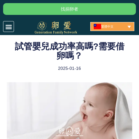
跳
找捐卵者
至
主
繁體中文
要
內
試管嬰兒成功率高嗎?需要借
容
卵嗎？
2025-01-16