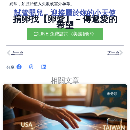
異常，如胚胎植入失敗或宮外孕等。
試管嬰兒．迎接屬於妳的小天使
捐卵找【卵愛】－傳遞愛的
希望
LINE 免費諮詢《美國捐卵》
上一頁
下
上一頁
下一頁
分享:
相關文章
頁
頁
頁
頁
頁
未分類
面
面
面
面
面