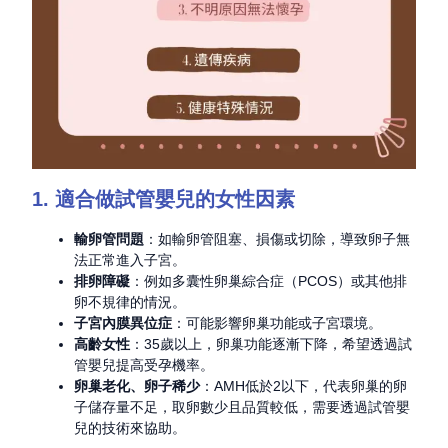
1. 適合做試管嬰兒的女性因素
輸卵管問題
：如輸卵管阻塞、損傷或切除，導致卵子無
法正常進入子宮。
排卵障礙
：例如多囊性卵巢綜合症（PCOS）或其他排
卵不規律的情況。
子宮內膜異位症
：可能影響卵巢功能或子宮環境。
高齡女性
：35歲以上，卵巢功能逐漸下降，希望透過試
管嬰兒提高受孕機率。
卵巢老化、卵子稀少
：AMH低於2以下，代表卵巢的卵
子儲存量不足，取卵數少且品質較低，需要透過試管嬰
兒的技術來協助。