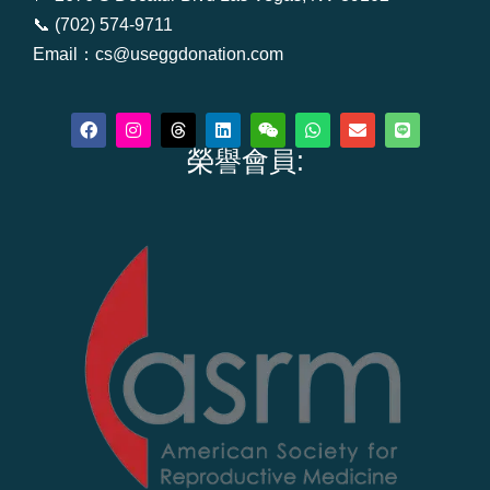
📞 (702) 574-9711
Email：cs@useggdonation.com
F
I
T
L
W
W
E
L
a
n
h
i
e
h
n
i
c
s
r
榮譽會員:
n
i
a
v
n
e
t
e
k
x
t
e
e
b
a
a
e
i
s
l
o
g
d
d
n
a
o
o
r
s
i
p
p
k
a
n
p
e
m