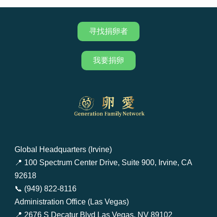
寻找捐卵者
我要捐卵
Global Headquarters (Irvine)
📍 100 Spectrum Center Drive, Suite 900, Irvine, CA
92618
📞 (949) 822-8116
Administration Office (Las Vegas)
📍 2676 S Decatur Blvd Las Vegas, NV 89102